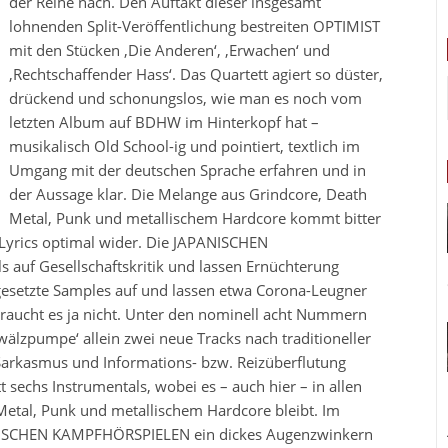
der Reihe nach. Den Auftakt dieser insgesamt
lohnenden Split-Veröffentlichung bestreiten OPTIMIST
mit den Stücken ‚Die Anderen‘, ‚Erwachen‘ und
‚Rechtschaffender Hass‘. Das Quartett agiert so düster,
drückend und schonungslos, wie man es noch vom
letzten Album auf BDHW im Hinterkopf hat –
musikalisch Old School-ig und pointiert, textlich im
Umgang mit der deutschen Sprache erfahren und in
der Aussage klar. Die Melange aus Grindcore, Death
Metal, Punk und metallischem Hardcore kommt bitter
 Lyrics optimal wider. Die JAPANISCHEN
 auf Gesellschaftskritik und lassen Ernüchterung
gesetzte Samples auf und lassen etwa Corona-Leugner
aucht es ja nicht. Unter den nominell acht Nummern
mwälzpumpe‘ allein zwei neue Tracks nach traditioneller
 Sarkasmus und Informations- bzw. Reizüberflutung
t sechs Instrumentals, wobei es – auch hier – in allen
etal, Punk und metallischem Hardcore bleibt. Im
ANISCHEN KAMPFHÖRSPIELEN ein dickes Augenzwinkern