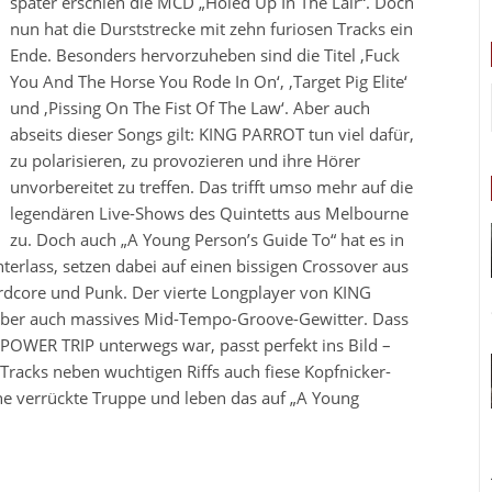
später erschien die MCD „Holed Up In The Lair“. Doch
nun hat die Durststrecke mit zehn furiosen Tracks ein
Ende. Besonders hervorzuheben sind die Titel ,Fuck
You And The Horse You Rode In On‘, ,Target Pig Elite‘
und ,Pissing On The Fist Of The Law‘. Aber auch
abseits dieser Songs gilt: KING PARROT tun viel dafür,
zu polarisieren, zu provozieren und ihre Hörer
unvorbereitet zu treffen. Das trifft umso mehr auf die
legendären Live-Shows des Quintetts aus Melbourne
zu. Doch auch „A Young Person’s Guide To“ hat es in
terlass, setzen dabei auf einen bissigen Crossover aus
rdcore und Punk. Der vierte Longplayer von KING
aber auch massives Mid-Tempo-Groove-Gewitter. Dass
OWER TRIP unterwegs war, passt perfekt ins Bild –
Tracks neben wuchtigen Riffs auch fiese Kopfnicker-
e verrückte Truppe und leben das auf „A Young