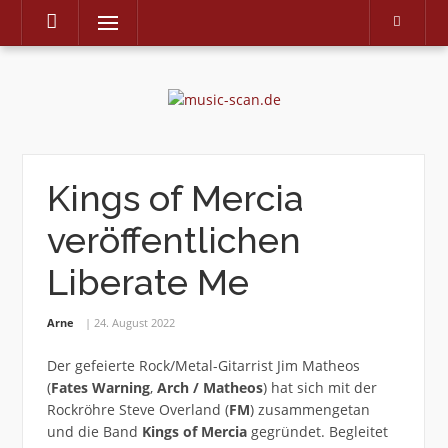
Menu
Skip
to
content
Kings of Mercia
veröffentlichen
Liberate Me
Arne
24. August 2022
Der gefeierte Rock/Metal-Gitarrist Jim Matheos
(
Fates Warning
,
Arch / Matheos
) hat sich mit der
Rockröhre Steve Overland (
FM
) zusammengetan
und die Band
Kings of Mercia
gegründet. Begleitet