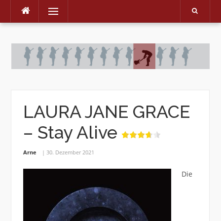
Menu
Skip
to
content
LAURA JANE GRACE
– Stay Alive
Arne
30. Dezember 2021
Die