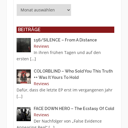
Archiv
BEITRÄGE
156/SILENCE – From A Distance
Reviews
In ihren frühen Tagen und auf den
ersten
[…]
COLORBLIND – Who Sold You This Truth
++ Was It Yours To Hold
Reviews
Dafür, dass die letzte EP erst im vergangenen Jahr
[…]
FACE DOWN HERO – The Ecstasy Of Cold
Reviews
Der Nachfolger von „False Evidence
Appearing Real“
[…]