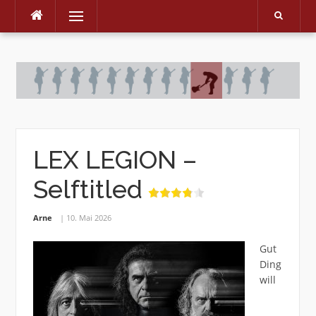
Menu
Skip
to
content
LEX LEGION –
Selftitled
Arne
10. Mai 2026
Gut
Ding
will