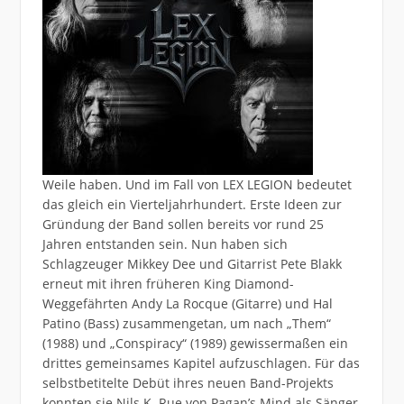
Weile haben. Und im Fall von LEX LEGION bedeutet
das gleich ein Vierteljahrhundert. Erste Ideen zur
Gründung der Band sollen bereits vor rund 25
Jahren entstanden sein. Nun haben sich
Schlagzeuger Mikkey Dee und Gitarrist Pete Blakk
erneut mit ihren früheren King Diamond-
Weggefährten Andy La Rocque (Gitarre) und Hal
Patino (Bass) zusammengetan, um nach „Them“
(1988) und „Conspiracy“ (1989) gewissermaßen ein
drittes gemeinsames Kapitel aufzuschlagen. Für das
selbstbetitelte Debüt ihres neuen Band-Projekts
konnten sie Nils K. Rue von Pagan’s Mind als Sänger