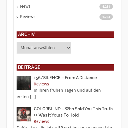
News
4.251
Reviews
1.753
ARCHIV
Archiv
BEITRÄGE
156/SILENCE – From A Distance
Reviews
In ihren frühen Tagen und auf den
ersten
[…]
COLORBLIND – Who Sold You This Truth
++ Was It Yours To Hold
Reviews
Dafür, dass die letzte EP erst im vergangenen Jahr