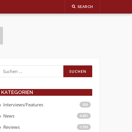
SEARCH
Suchen
nach:
KATEGORIEN
Interviews/Features
520
News
4.251
Reviews
1.753