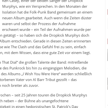
Ken Casey, einer der beiden Sänger der Dropkick
Murphys, wie ein Versprechen. In den Monaten der
Isolation hat die Folk-Punk Band gemeinsam an einem
neuen Album gearbeitet. Auch wenn die Zeiten düster
waren und selbst der Prozess der Aufnahme
erschwert wurde – ein Teil der Aufnahmen wurde per
 getätigt – so haben sich die Dropkick Murphys doch
Album entschieden. Gerade in diesen Zeiten erinnerten
se wie The Clash und das Gefühl frei zu sein, einfach
n, mit dem Wissen, dass eine gute Zeit vor einem liegt.
hat Dial“ die großen Talente der Band: mitreißende
des Punkrock bis hin zu eingängigen Melodien, die
ng des Albums „I Wish You Were Here“ werden schließlich
rbenen Vater von Al Barr Tribut gezollt – das
noch breiter als zuvor.
brochen – seit 25 Jahren touren die Dropkick Murphys
uch neben – der Bühne als unangefochtene
igkeit in einen hedonistischen St. Patrick’s Day