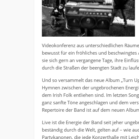
Videokonferenz aus unterschiedlichen Räumen
bewusst für ein fröhliches und beschwingtes 
sie sich gern an vergangene Tage, ihre Einflüs
durch die Straßen der beengten Stadt zu laufe
Und so versammelt das neue Album „Turn Up T
Hymnen zwischen der ungebrochenen Energie 
dem Irish Folk entliehen sind. Im letzten So
ganz sanfte Töne angeschlagen und dem versto
Repertoire der Band ist auf dem neuen Album 
Live ist die Energie der Band seit jeher unge
beständig durch die Welt, gelten auf – wie a
Partykanonen, die jede Konzerthalle mit Leicht