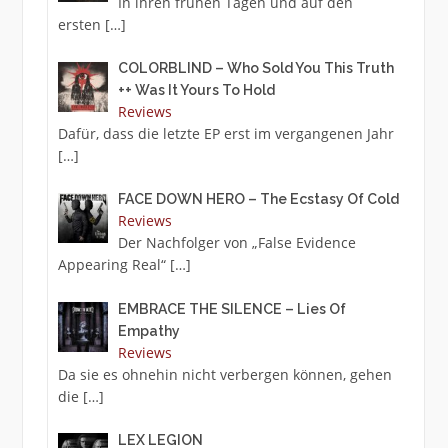
In ihren frühen Tagen und auf den
ersten
[…]
COLORBLIND – Who Sold You This Truth
++ Was It Yours To Hold
Reviews
Dafür, dass die letzte EP erst im vergangenen Jahr
[…]
FACE DOWN HERO – The Ecstasy Of Cold
Reviews
Der Nachfolger von „False Evidence
Appearing Real“
[…]
EMBRACE THE SILENCE – Lies Of
Empathy
Reviews
Da sie es ohnehin nicht verbergen können, gehen
die
[…]
LEX LEGION