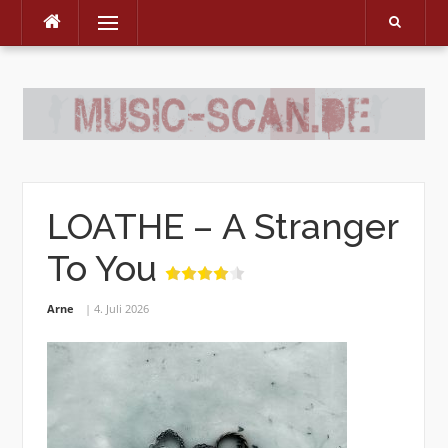
Menu
Skip
to
content
LOATHE – A Stranger
To You
Arne
4. Juli 2026