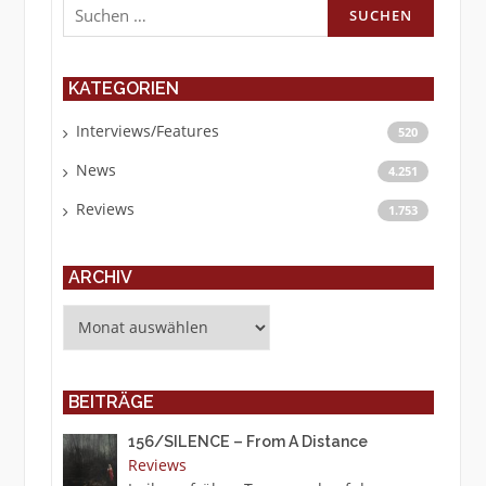
nach:
KATEGORIEN
Interviews/Features
520
News
4.251
Reviews
1.753
ARCHIV
Archiv
BEITRÄGE
156/SILENCE – From A Distance
Reviews