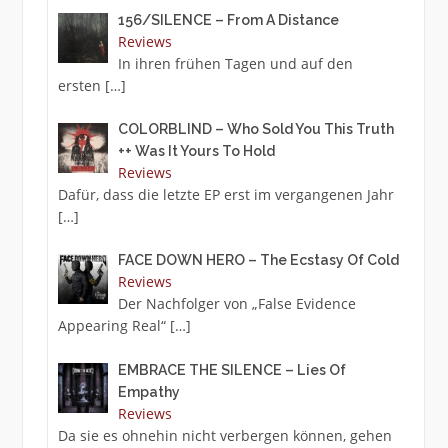
156/SILENCE – From A Distance
Reviews
In ihren frühen Tagen und auf den
ersten
[…]
COLORBLIND – Who Sold You This Truth
++ Was It Yours To Hold
Reviews
Dafür, dass die letzte EP erst im vergangenen Jahr
[…]
FACE DOWN HERO – The Ecstasy Of Cold
Reviews
Der Nachfolger von „False Evidence
Appearing Real“
[…]
EMBRACE THE SILENCE – Lies Of
Empathy
Reviews
Da sie es ohnehin nicht verbergen können, gehen