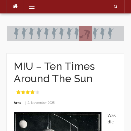
Menu
Skip
to
content
MIU – Ten Times
Around The Sun
Arne
2. November 2025
Was
die