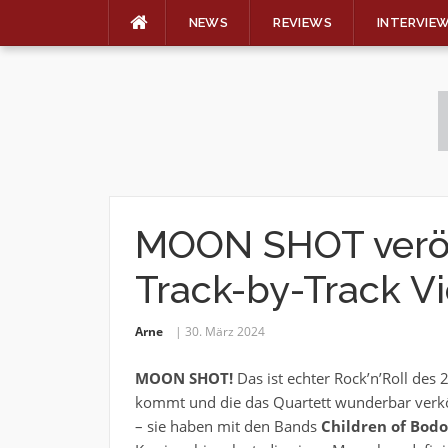
NEWS
REVIEWS
INTERVIE
Skip
to
content
MOON SHOT veröff
Track-by-Track V
Arne
30. März 2024
MOON SHOT!
Das ist echter Rock’n’Roll des
kommt und die das Quartett wunderbar verkör
– sie haben mit den Bands
Children of Bod