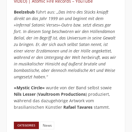
VIDEO) | Atomic Fire Records – YouTube
Beelzebub
führt aus:
„Das Intro des Stücks knüpft
direkt an das Jahr 1999 an und beginnt mit dem
»Infernal Satanic Verses«-Outro bzw. setzt dieses gar
fort. In diesem Song beschwören wir den Höllendämon
Belial, der im Begriff ist, das Universum in seine Gewalt
zu bringen. Er, der sich auch selbst Satan nennt, ist
einer vierer Erzdämonen und in der Hölle angekettet,
während er den Untergang der Welt herbeiruft, was wir
in musikalischer Hinsicht auf äußerst brutale und
bombastische, aber dennoch melodische Art und Weise
umgesetzt haben.“
»Mystic Circle«
wurde von der Band selbst sowie
Nils Lesser
(
Vaultroom Productions
) produziert,
während das dazugehörige Artwork vom
brasilianischen Künstler
Rafael Tavares
stammt.
News
CATEGORIES