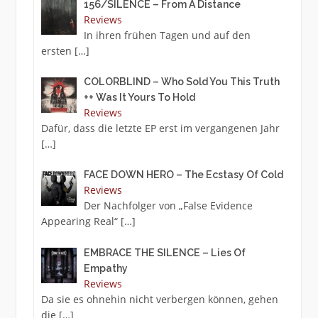
156/SILENCE – From A Distance
Reviews
In ihren frühen Tagen und auf den
ersten
[…]
COLORBLIND – Who Sold You This Truth
++ Was It Yours To Hold
Reviews
Dafür, dass die letzte EP erst im vergangenen Jahr
[…]
FACE DOWN HERO – The Ecstasy Of Cold
Reviews
Der Nachfolger von „False Evidence
Appearing Real“
[…]
EMBRACE THE SILENCE – Lies Of
Empathy
Reviews
Da sie es ohnehin nicht verbergen können, gehen
die
[…]