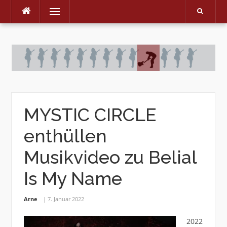
Menu
Skip
to
content
MYSTIC CIRCLE
enthüllen
Musikvideo zu Belial
Is My Name
Arne
7. Januar 2022
2022