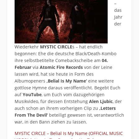
–
das
Jahr
der
Wiederkehr
MYSTIC CIRCLE
s – hat endlich
begonnen: Ehe die deutsche Black/Death-Kombo
ihre selbstbetitelte Comebackscheibe am
04.
Februar
via
Atomic Fire Records
von der Leine
lassen wird, hat sie heute in Form des
Albumopeners
‚Belial Is My Name‘
eine weitere
gottlose Hymne daraus veröffentlicht. Begebt Euch
auf
YouTube
, um Euch vom dazugehörigen
Musikvideo, für dessen Entstehung
Alen Ljubic
, der
auch schon an ihrem vorherigen Clip zu
‚Letters
From The Devil‘
beteiligt gewesen ist, verantwortlich
war, in den Bann ziehen zu lassen.
MYSTIC CIRCLE – Belial Is My Name (OFFICIAL MUSIC