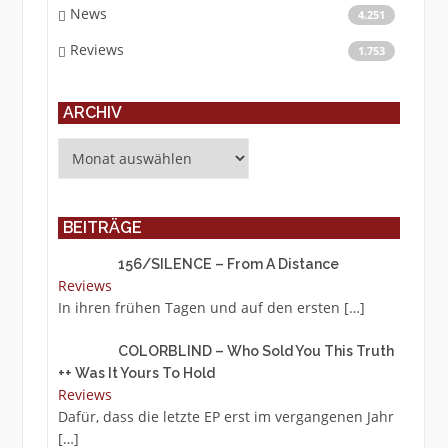
News
4.251
Reviews
1.753
ARCHIV
Archiv
BEITRÄGE
156/SILENCE – From A Distance
Reviews
In ihren frühen Tagen und auf den ersten
[…]
COLORBLIND – Who Sold You This Truth
++ Was It Yours To Hold
Reviews
Dafür, dass die letzte EP erst im vergangenen Jahr
[…]