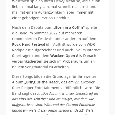
Westfalen spielen ihren Heavy Metal so, wie sie ihn
lieben – mal langsam, mal schnell, mal ernst und
mal mit einem Augenzwinkern, aber immer mit
einer gehörigen Portion Herzblut.
Nach dem Debütalbum
„Born in a Coffin“
spielte
die Band im Sommer 2022 auf mehreren
renommierten Festivals; unter anderem auf dem
Rock Hard Festival
(ihr Auftritt wurde vom WDR
Rockpalast aufgezeichnet und auch live im Internet
übertragen) und dem
Wacken Open Air.
Danach
verbarrikadierten sie sich im Proberaum, um an
neuem Songmaterial zu arbeiten.
Diese Songs bilden die Grundlage für ihr zweites
Album
„Bring us the Head“
, das am 27. Oktober
über Reaper Entertainment veröffentlicht wird. Die
Band sagt dazu:
„Das Album ist unser Liebesbrief an
das Kino der Achtziger und Neunziger, mit dem wir
aufgewachsen sind. Während der Corona-Pandemie
haben wir viele dieser Filme ‚wiederentdeckt‘. Viele