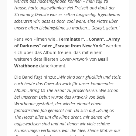
werden das nachempfinden können – man saß zu
Hause, hatte ungewöhnlich viel Freizeit und dank der
Streaming-Dienste war es selten langweilig. Irgendwann
scherzten wir, dass es doch cool wäre, eine Platte über
unsere alten Lieblingsfilme zu machen… Gesagt, getan.“
Fans von Filmen wie
„Terminator“, „Conan“, „Army
of Darkness“ oder „Escape from New York“
werden
sich über das Album freuen, das mit einem
weiteren detaillierten Cover-Artwork von
Besil
Wrathbone
daherkommt.
Die Band fügt hinzu:
„Wir sind sehr glücklich und stolz,
euch heute das Cover-Artwork für unser kommendes
Album „Bring Us The Head“ zu präsentieren. Wie schon
bei unserem Debüt wurde das Artwork von Besil
Wrathbone gestaltet, der wieder einmal einen
fantastischen Job gemacht hat. Da sich auf „Bring Us
The Head“ alles um die Filme dreht, mit denen wir
aufgewachsen sind und mit denen wir viele schöne
Erinnerungen verbinden, war die Idee, kleine Motive aus