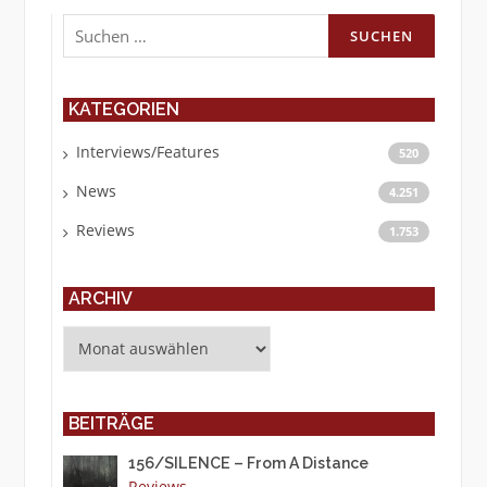
Suchen
nach:
KATEGORIEN
Interviews/Features
520
News
4.251
Reviews
1.753
ARCHIV
Archiv
BEITRÄGE
156/SILENCE – From A Distance
Reviews