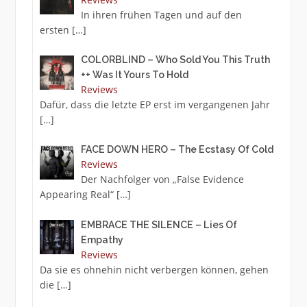
In ihren frühen Tagen und auf den
ersten
[…]
COLORBLIND – Who Sold You This Truth
++ Was It Yours To Hold
Reviews
Dafür, dass die letzte EP erst im vergangenen Jahr
[…]
FACE DOWN HERO – The Ecstasy Of Cold
Reviews
Der Nachfolger von „False Evidence
Appearing Real“
[…]
EMBRACE THE SILENCE – Lies Of
Empathy
Reviews
Da sie es ohnehin nicht verbergen können, gehen
die
[…]