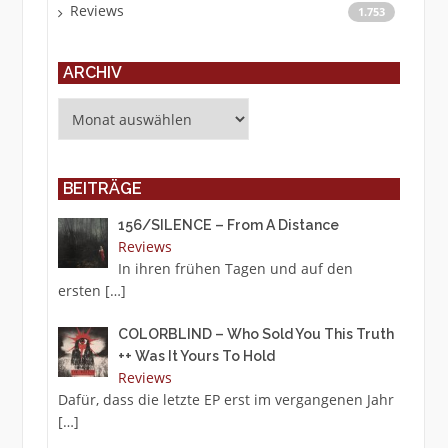
Reviews
1.753
ARCHIV
Archiv
BEITRÄGE
156/SILENCE – From A Distance
Reviews
In ihren frühen Tagen und auf den
ersten
[…]
COLORBLIND – Who Sold You This Truth
++ Was It Yours To Hold
Reviews
Dafür, dass die letzte EP erst im vergangenen Jahr
[…]