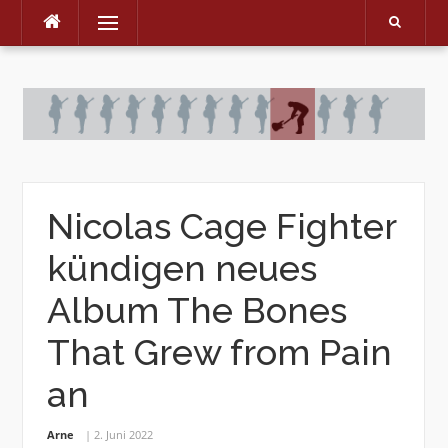
Menu
Skip
to
content
Nicolas Cage Fighter
kündigen neues
Album The Bones
That Grew from Pain
an
Arne
2. Juni 2022