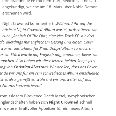
ihre brandneue EP mit dem Titel „Rebirth Of The Old“
angekündigt, welche am 18. März über Noble Demon
erscheinen wird.
Night Crowned kommentiert: „
Während ihr auf das
nächste Night Crowned-Album wartet, präsentieren wir
euch „Rebirth Of The Old“, eine Vier-Track-EP, die drei
ält, allerdings mit englischem Gesang und einem Cover
t war es, aus „Hädanfärd“ ein Doppelalbum zu machen,
Nur ein Stück wurde auf Englisch aufgenommen, bevor wir
machen. Also haben wir diese letzten beiden Songs jetzt
sang von
Christian Älvestam
. Wir denken, dass das Cover
er da wir uns für ein rein schwedisches Album entschieden
st es also, genießt es, während wir uns weiter auf das
Albums konzentrieren!
“
promisslosem Blackened Death Metal, symphonischen
anglandschaften haben sich
Night Crowned
schnell
 weiterer kraftvoller Appetizer für ein neues Album