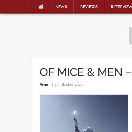
NEWS
REVIEWS
INTERVIE
Skip
to
content
OF MICE & MEN – 
Arne
26. Oktober 2025