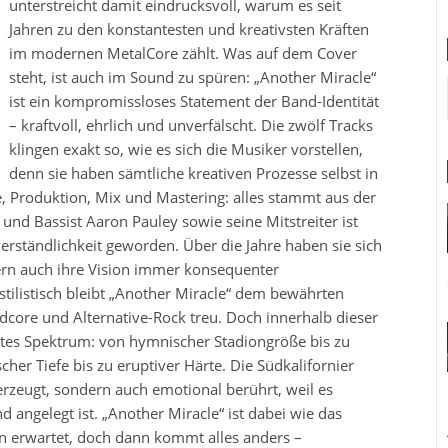
unterstreicht damit eindrucksvoll, warum es seit
Jahren zu den konstantesten und kreativsten Kräften
im modernen MetalCore zählt. Was auf dem Cover
steht, ist auch im Sound zu spüren: „Another Miracle“
ist ein kompromissloses Statement der Band-Identität
– kraftvoll, ehrlich und unverfälscht. Die zwölf Tracks
klingen exakt so, wie es sich die Musiker vorstellen,
denn sie haben sämtliche kreativen Prozesse selbst in
Produktion, Mix und Mastering: alles stammt aus der
nd Bassist Aaron Pauley sowie seine Mitstreiter ist
verständlichkeit geworden. Über die Jahre haben sie sich
dern auch ihre Vision immer konsequenter
stilistisch bleibt „Another Miracle“ dem bewährten
core und Alternative-Rock treu. Doch innerhalb dieser
reites Spektrum: von hymnischer Stadiongröße bis zu
r Tiefe bis zu eruptiver Härte. Die Südkalifornier
erzeugt, sondern auch emotional berührt, weil es
angelegt ist. „Another Miracle“ ist dabei wie das
en erwartet, doch dann kommt alles anders –