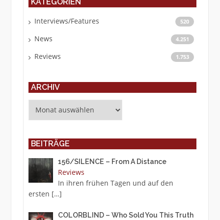
KATEGORIEN
Interviews/Features
520
News
4.251
Reviews
1.753
ARCHIV
Archiv
BEITRÄGE
156/SILENCE – From A Distance
Reviews
In ihren frühen Tagen und auf den
ersten
[…]
COLORBLIND – Who Sold You This Truth