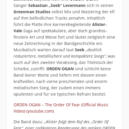
Sänger
Sebastian „Seeb“ Levermann
sich in seinen
Greenman Studios
selbst Mix und Mastering der elf
auf ihm befindlichen Tracks annahm. Inhaltlich
führt die Platte ihre karrierebegleitende
Alister
–
Vale
-Saga auf spektakuläre, aber doch grandios-
finstere Art und Weise fort und läutet zeitgleich eine
neue Zeitrechnung in der Bandgeschichte ein.
Musikalisch warten darauf laut
Seeb
„deutlich
reduziertere, metallischere und kompaktere Songs“
, was
auch auf den zweiten Vorabsong, das Titelstück der
Scheibe, zutrifft:
ORDEN OGAN
sind schlicht keine
Band leerer Worte und liefern mit diesem einen
kraftvollen, nach vorne preschenden und enorm
melodischen Song, der zudem einen immens
opulenten und für sie typischen Refrain besitzt.
ORDEN OGAN – The Order Of Fear (Official Music
Video) (youtube.com)
Die Band dazu:
„Alister folgt dem Ruf des „Order Of
Fear“, einer radikaleren Randgruppe des antiken ORDEN