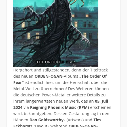
Hergehört und stillgestanden, denn der Titeltrack
des neuen
ORDEN
–
OGAN
-Albums
„The Order Of
Fear“
ist endlich hier, um die Herrschaft über die
Metal-Welt zu übernehmen! Des Weiteren können
die deutschen Power-Metaller weitere Details zu
ihrem langerwarteten neuen Werk, das an
05. Juli
2024
via
Reigning Phoenix Music (RPM)
erscheinen
wird, bekanntgeben. Dessen Gestaltung lag in den
Händen
Dan Goldsworthy
s (Artwork) und
Tim
Eckhorst
s (Layout), während
ORDEN
–
OGAN
-