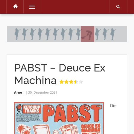
Menu
Skip
to
content
PABST – Deuce Ex
Machina
Arne
30. Dezember 2021
Die