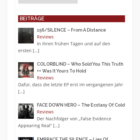
BEITRÄGE
156/SILENCE – From A Distance
Reviews
In ihren frühen Tagen und auf den
ersten
[…]
COLORBLIND – Who Sold You This Truth
++ Was It Yours To Hold
Reviews
Dafür, dass die letzte EP erst im vergangenen Jahr
[…]
FACE DOWN HERO – The Ecstasy Of Cold
Reviews
Der Nachfolger von „False Evidence
Appearing Real“
[…]
EMBRACE THE SILENCE – Lies Of