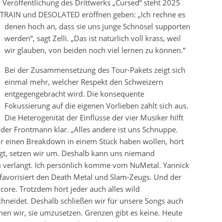
r Veröffentlichung des Drittwerks
„Cursed“ steht 2025
TRAIN und DESOLATED eröffnen geben: „Ich rechne es
denen hoch an, dass sie uns junge Schnösel
supporten
werden“, sagt Zelli. „Das ist natürlich voll krass, weil
wir glauben, von beiden noch viel lernen zu können.“
Bei der Zusammensetzung des Tour-Pakets zeigt sich
einmal mehr, welcher Respekt den Schweizern
entgegengebracht wird. Die konsequente
Fokussierung auf die eigenen Vorlieben zahlt sich aus.
Die Heterogenität der Einflüsse der vier Musiker hilft
lt der Frontmann klar. „Alles andere ist uns Schnuppe.
r einen Breakdown in einem Stück haben wollen, hört
ngt, setzen wir um. Deshalb kann uns niemand
m verlangt. Ich persönlich komme vom NuMetal. Yannick
 favorisiert den Death Metal und Slam-Zeugs. Und der
re. Trotzdem hört jeder auch alles wild
chneidet. Deshalb schließen wir für unsere Songs auch
hen wir, sie umzusetzen. Grenzen gibt es keine. Heute