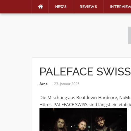
NEWS
REVIEWS
INTERVIE
Skip
to
content
PALEFACE SWISS
Arne
23. Januar 2025
Die Mischung aus Beatdown-Hardcore, NuMetal
Hörer. PALEFACE SWISS sind längst ein etablie