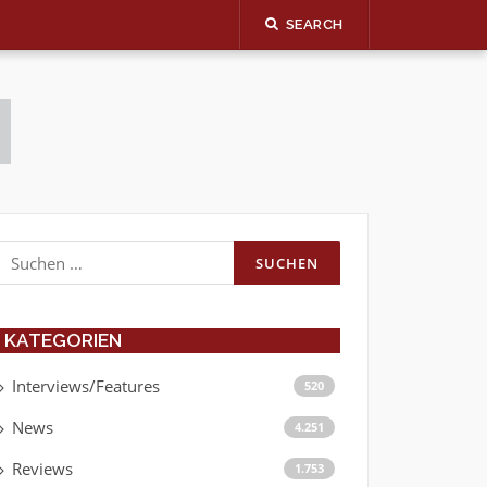
SEARCH
Suchen
nach:
KATEGORIEN
Interviews/Features
520
News
4.251
Reviews
1.753