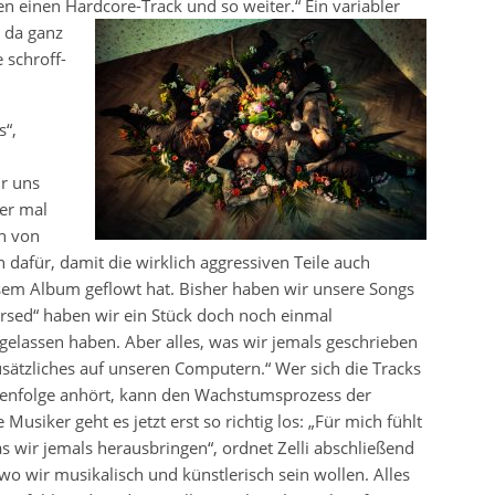
en einen Hardcore-Track und so
weiter.“ Ein variabler
 da ganz
 schroff-
“,
r uns
er mal
nn von
 dafür, damit die wirklich aggressiven Teile auch
esem Album geflowt hat. Bisher haben wir unsere Songs
Cursed“ haben wir ein Stück doch noch einmal
sgelassen haben. Aber alles, was wir jemals geschrieben
usätzliches auf unseren Computern.“ Wer sich die Tracks
enfolge anhört, kann den Wachstumsprozess der
usiker geht es jetzt erst so richtig los: „F
ür mich fühlt
as wir jemals herausbringen“, ordnet Zelli abschließend
 wo wir musikalisch und künstlerisch sein wollen. Alles