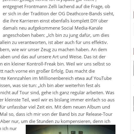
entgegnet Frontmann Zelli lachend auf die Frage, ob
er sich in der Tradition der OG Deathcore-Bands sieht,
die ihre Karrieren einst ebenfalls komplett DIY über
damals neu aufgekommene Social Media-Kanäle
angeschoben haben: „Ich bin zu jung dafür, um dies
allein zu verantworten, ist aber auch für uns effektiv.
labern, wie wir unser Zeug zu machen haben. An dem
aben und das auf unsere Art und Weise. Das ist der
ein kleiner Kontroll-Freak bin. Weil wir uns selbst so
itt nach vorne ein großer Erfolg. Das macht die
sante Kennzahlen im Millionenbereich etwa auf YouTube
sen, was sie tun: „
Ich bin aber weiterhin fest als
 nicht auf Tour sind, gehe ich ganz regulär arbeiten. Was
r kleinste Teil, weil wir es bislang immer einfach so aus
für unfassbar viel Zeit ein. Mit dem neuen Album und
Mal so, dass ich mir von der Band bis zur Release-Tour
e. Aber nur, um die Stunden zu kompensieren, denn
ich
 ich nur