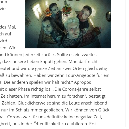
 kaum
vier
edes Mal,
ch auf
wird
ben. Wir
nd können jederzeit zurück. Sollte es ein zweites
, dass unsere Leben kaputt gehen. Man darf nicht
eutet und wir die ganze Zeit an zwei Orten gleichzeitig
Spaß zu bewahren. Haben wir zehn Tour-Angebote für ein
s. Die anderen spielen wir halt nicht.“ Apropos
 dieser Phase richtig los: „
Die Corona-Jahre selbst
 Zeit hatten, im Internet herum zu forschen“, bestätigt
n Zahlen. Glücklicherweise sind die Leute anschließend
nur im Schlafzimmer geblieben. Wir können von Glück
t. Corona war für uns definitiv keine negative Zeit,
ett, uns in der Öffentlichkeit zu etablieren. Erst