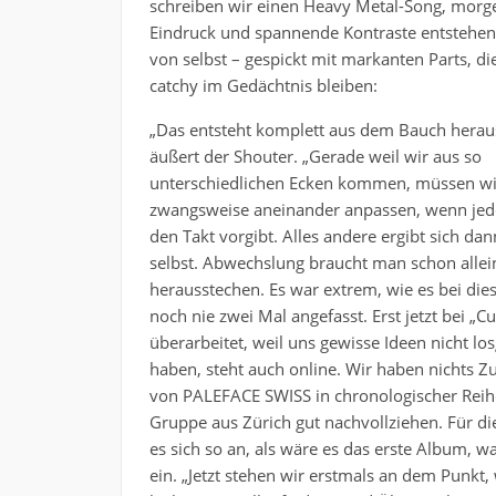
schreiben wir einen Heavy Metal-Song, morg
Eindruck und spannende Kontraste entstehen
von selbst – gespickt mit markanten Parts, die
catchy im Gedächtnis bleiben:
„
Das entsteht komplett aus dem Bauch heraus
äußert der Shouter. „Gerade weil wir aus so
unterschiedlichen Ecken kommen, müssen wi
zwangsweise aneinander anpassen, wenn jed
den Takt vorgibt. Alles andere ergibt sich da
selbst. Abwechslung braucht man schon allein
herausstechen. Es war extrem, wie es bei di
noch nie zwei Mal angefasst. Erst jetzt bei „
überarbeitet, weil uns gewisse Ideen nicht lo
haben, steht auch online. Wir haben nichts Z
von
PALEFACE SWISS in chronologischer Reih
Gruppe aus Zürich gut nachvollziehen. Für die M
es sich so an, als wäre es das erste Album, w
ein. „Jetzt stehen wir erstmals an dem Punkt,