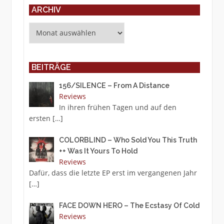
ARCHIV
Archiv
BEITRÄGE
156/SILENCE – From A Distance
Reviews
In ihren frühen Tagen und auf den
ersten
[…]
COLORBLIND – Who Sold You This Truth
++ Was It Yours To Hold
Reviews
Dafür, dass die letzte EP erst im vergangenen Jahr
[…]
FACE DOWN HERO – The Ecstasy Of Cold
Reviews