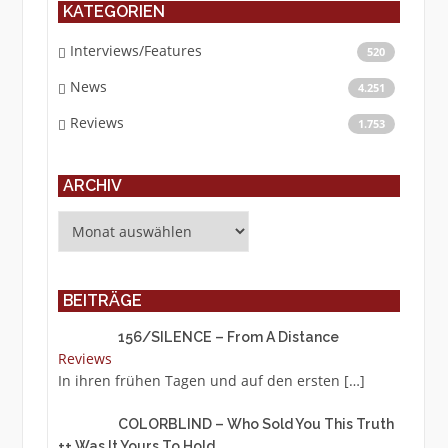
KATEGORIEN
Interviews/Features
520
News
4.251
Reviews
1.753
ARCHIV
Archiv
BEITRÄGE
156/SILENCE – From A Distance
Reviews
In ihren frühen Tagen und auf den ersten
[…]
COLORBLIND – Who Sold You This Truth
++ Was It Yours To Hold