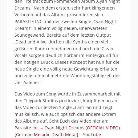
den Titeltrack zum kommenden Album ‚Cyan Night
Dreams.‘ Nach dem ersten, sehr hart klingenden
Vorboten auf das Album, präsentieren sich
PARASITE INC. mit der zweiten Single ‚Cyan Night
Dreams‘ in einem völlig neuen, unerwarteten
Soundgewand. Bereits auf dem letzten Output
‚Dead and Alive‘ durften die Synths einen viel
größeren Raum einnehmen und auch die Clean
Vocals sorgten deutlich hörbar im Hintergrund für
den nötigen Druck. Dieses Konzept hat nun für die
neue Single eine völlig neue Gewichtung erhalten
und zeigt einmal mehr die Wandlungsfähigkeit der
vier Aalener.
Das Video zum Song wurde in Zusammenarbeit mit
den Tillypark Studios produziert, knüpft genau an
das Video zur letzten Single „I am“ an und zeigt
musikalisch, wie auch optisch das andere Extrem
des Albums auf. Seht Euch das Video hier an:
Parasite Inc. – Cyan Night Dreams (OFFICIAL VIDEO)
[German Melodic Death Metal] – YouTube