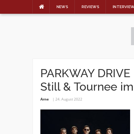
NEWS
REVIEWS
INTERVIE
Skip
to
content
PARKWAY DRIVE –
Still & Tournee 
Arne
24. August 2022