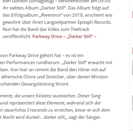
Ben Gordon (Schlagzeug) – veröffentlichen am 09.09.
ihr siebtes Album „Darker Still“. Das Album folgt auf
das Erfolgsalbum „
Reverence
“ von 2018, erscheint wie
gewohnt über ihren Langzeitpartner Epitaph Records.
Nun hat die Band das Video zum Titeltrack
veröffentlicht:
Parkway Drive – „Darker Still“ –
 von Parkway Drive gehört hat – es ist ein
en Performances rundherum. „
Darker Still
“ erwacht mit
eben. Von hier an nimmt die Band den Hörer mit auf
, ätherische Chöre und Streicher, über denen Winston
aschenden Gesangsleistung thront.
emente, die unsere Existenz ausmachen. Dieser Song
und repräsentiert diese Elemente, während sich der
ein säuerliches Crescendo zu erreichen, bevor er sich dem
 Nacht wird dunkel… darker still
„, sagt der Sänger.