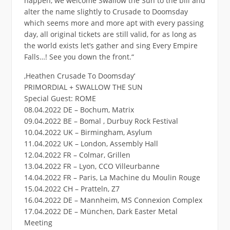
happen, we welcome Swallow the Sun to the bill and
alter the name slightly to Crusade to Doomsday
which seems more and more apt with every passing
day, all original tickets are still valid, for as long as
the world exists let’s gather and sing Every Empire
Falls…! See you down the front.“
‚Heathen Crusade To Doomsday‘
PRIMORDIAL + SWALLOW THE SUN
Special Guest: ROME
08.04.2022 DE – Bochum, Matrix
09.04.2022 BE – Bomal , Durbuy Rock Festival
10.04.2022 UK – Birmingham, Asylum
11.04.2022 UK – London, Assembly Hall
12.04.2022 FR – Colmar, Grillen
13.04.2022 FR – Lyon, CCO Villeurbanne
14.04.2022 FR – Paris, La Machine du Moulin Rouge
15.04.2022 CH – Pratteln, Z7
16.04.2022 DE – Mannheim, MS Connexion Complex
17.04.2022 DE – München, Dark Easter Metal
Meeting