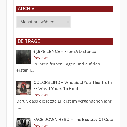
ARCHIV
Archiv
BEITRÄGE
156/SILENCE – From A Distance
Reviews
In ihren frühen Tagen und auf den
ersten
[…]
COLORBLIND – Who Sold You This Truth
++ Was It Yours To Hold
Reviews
Dafür, dass die letzte EP erst im vergangenen Jahr
[…]
FACE DOWN HERO – The Ecstasy Of Cold
Reviews