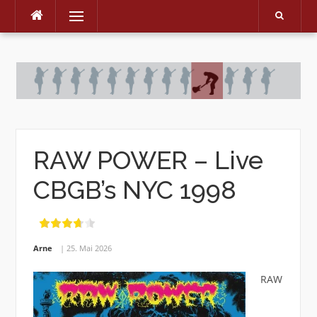
Menu
Skip
to
content
RAW POWER – Live
CBGB’s NYC 1998
Arne
25. Mai 2026
RAW