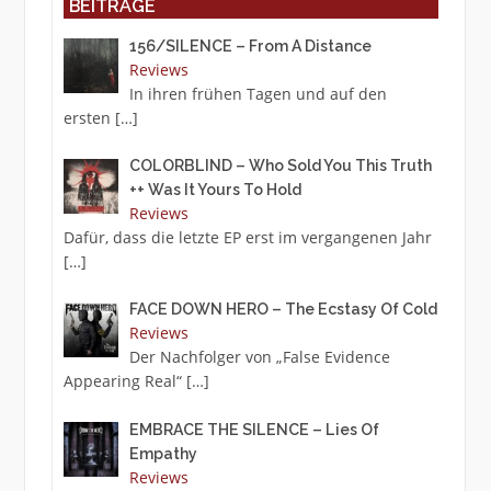
BEITRÄGE
156/SILENCE – From A Distance
Reviews
In ihren frühen Tagen und auf den
ersten
[…]
COLORBLIND – Who Sold You This Truth
++ Was It Yours To Hold
Reviews
Dafür, dass die letzte EP erst im vergangenen Jahr
[…]
FACE DOWN HERO – The Ecstasy Of Cold
Reviews
Der Nachfolger von „False Evidence
Appearing Real“
[…]
EMBRACE THE SILENCE – Lies Of
Empathy
Reviews