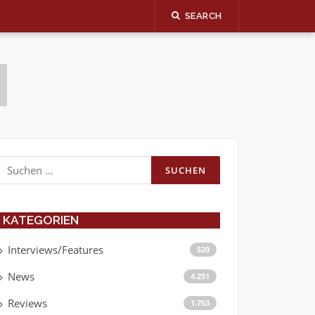
SEARCH
Suchen
nach:
KATEGORIEN
Interviews/Features
520
News
4.251
Reviews
1.753