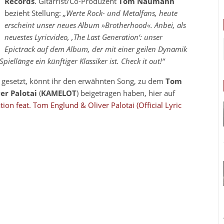
Records
. Gitarrist/Co-Produzent
Tom Naumann
bezieht Stellung:
„Werte Rock- und Metalfans, heute
erscheint unser neues Album »Brotherhood«. Anbei, als
neuestes Lyricvideo, ‚The Last Generation‘: unser
Epictrack auf dem Album, der mit einer geilen Dynamik
ellänge ein künftiger Klassiker ist. Check it out!“
 gesetzt, könnt ihr den erwähnten Song, zu dem
Tom
er Palotai
(
KAMELOT
) beigetragen haben, hier auf
ion feat. Tom Englund & Oliver Palotai (Official Lyric