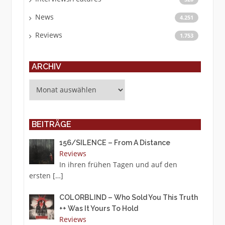
News
4.251
Reviews
1.753
ARCHIV
Archiv
BEITRÄGE
156/SILENCE – From A Distance
Reviews
In ihren frühen Tagen und auf den
ersten
[…]
COLORBLIND – Who Sold You This Truth
++ Was It Yours To Hold
Reviews