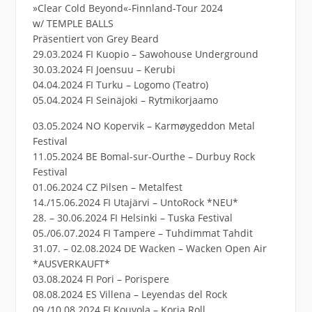
»Clear Cold Beyond«-Finnland-Tour 2024
w/ TEMPLE BALLS
Präsentiert von Grey Beard
29.03.2024 FI Kuopio – Sawohouse Underground
30.03.2024 FI Joensuu – Kerubi
04.04.2024 FI Turku – Logomo (Teatro)
05.04.2024 FI Seinäjoki – Rytmikorjaamo
03.05.2024 NO Kopervik – Karmøygeddon Metal
Festival
11.05.2024 BE Bomal-sur-Ourthe – Durbuy Rock
Festival
01.06.2024 CZ Pilsen – Metalfest
14./15.06.2024 FI Utajärvi – UntoRock *NEU*
28. – 30.06.2024 FI Helsinki – Tuska Festival
05./06.07.2024 FI Tampere – Tuhdimmat Tahdit
31.07. – 02.08.2024 DE Wacken – Wacken Open Air
*AUSVERKAUFT*
03.08.2024 FI Pori – Porispere
08.08.2024 ES Villena – Leyendas del Rock
09./10.08.2024 FI Kouvola – Koria Roll