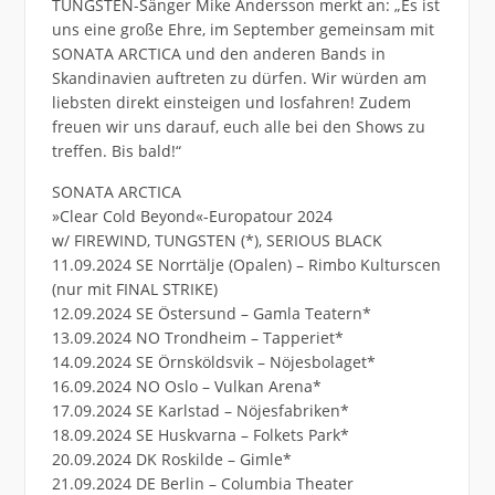
TUNGSTEN-Sänger Mike Andersson merkt an: „Es ist
uns eine große Ehre, im September gemeinsam mit
SONATA ARCTICA und den anderen Bands in
Skandinavien auftreten zu dürfen. Wir würden am
liebsten direkt einsteigen und losfahren! Zudem
freuen wir uns darauf, euch alle bei den Shows zu
treffen. Bis bald!“
SONATA ARCTICA
»Clear Cold Beyond«-Europatour 2024
w/ FIREWIND, TUNGSTEN (*), SERIOUS BLACK
11.09.2024 SE Norrtälje (Opalen) – Rimbo Kulturscen
(nur mit FINAL STRIKE)
12.09.2024 SE Östersund – Gamla Teatern*
13.09.2024 NO Trondheim – Tapperiet*
14.09.2024 SE Örnsköldsvik – Nöjesbolaget*
16.09.2024 NO Oslo – Vulkan Arena*
17.09.2024 SE Karlstad – Nöjesfabriken*
18.09.2024 SE Huskvarna – Folkets Park*
20.09.2024 DK Roskilde – Gimle*
21.09.2024 DE Berlin – Columbia Theater