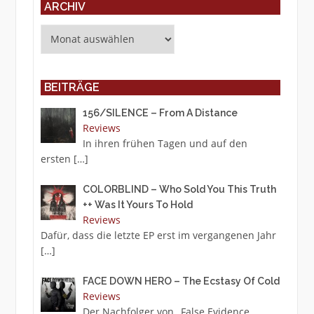
ARCHIV
Archiv
BEITRÄGE
156/SILENCE – From A Distance
Reviews
In ihren frühen Tagen und auf den
ersten
[…]
COLORBLIND – Who Sold You This Truth
++ Was It Yours To Hold
Reviews
Dafür, dass die letzte EP erst im vergangenen Jahr
[…]
FACE DOWN HERO – The Ecstasy Of Cold
Reviews
Der Nachfolger von „False Evidence