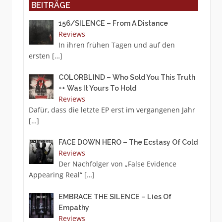
BEITRÄGE
156/SILENCE – From A Distance
Reviews
In ihren frühen Tagen und auf den
ersten
[…]
COLORBLIND – Who Sold You This Truth
++ Was It Yours To Hold
Reviews
Dafür, dass die letzte EP erst im vergangenen Jahr
[…]
FACE DOWN HERO – The Ecstasy Of Cold
Reviews
Der Nachfolger von „False Evidence
Appearing Real“
[…]
EMBRACE THE SILENCE – Lies Of
Empathy
Reviews