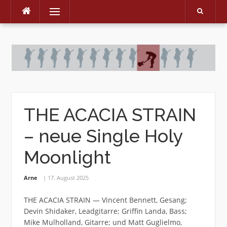
Menu
Skip
to
content
THE ACACIA STRAIN
– neue Single Holy
Moonlight
Arne
17. August 2025
THE ACACIA STRAIN — Vincent Bennett, Gesang;
Devin Shidaker, Leadgitarre; Griffin Landa, Bass;
Mike Mulholland, Gitarre; und Matt Guglielmo,