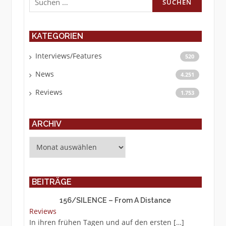
nach:
KATEGORIEN
Interviews/Features
520
News
4.251
Reviews
1.753
ARCHIV
Archiv
BEITRÄGE
156/SILENCE – From A Distance
Reviews
In ihren frühen Tagen und auf den ersten
[…]