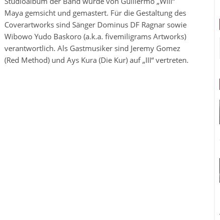
Studioalbum der Band wurde von Guillermo „Will“
Maya gemsicht und gemastert. Für die Gestaltung des
Coverartworks sind Sänger Dominus DF Ragnar sowie
Wibowo Yudo Baskoro (a.k.a. fivemiligrams Artworks)
verantwortlich. Als Gastmusiker sind Jeremy Gomez
(Red Method) und Ays Kura (Die Kur) auf „III“ vertreten.