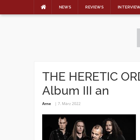
NEWS
REVIEWS
INTERVIE
Skip
to
content
THE HERETIC OR
Album III an
Arne
7. März 2022