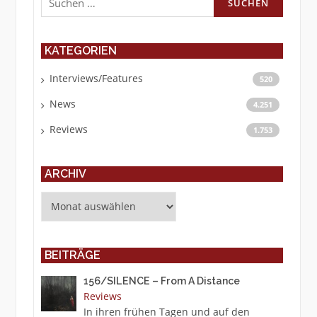
nach:
KATEGORIEN
Interviews/Features
520
News
4.251
Reviews
1.753
ARCHIV
Archiv
BEITRÄGE
156/SILENCE – From A Distance
Reviews
In ihren frühen Tagen und auf den