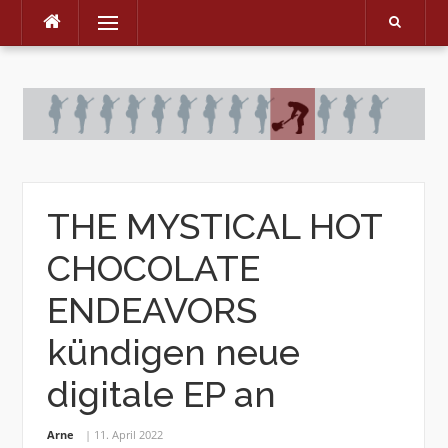
Menu
Skip
to
content
THE MYSTICAL HOT
CHOCOLATE
ENDEAVORS
kündigen neue
digitale EP an
Arne
11. April 2022