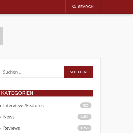
SEARCH
Suchen
nach:
KATEGORIEN
Interviews/Features
520
News
4.251
Reviews
1.753