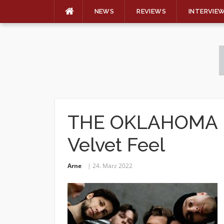
NEWS
REVIEWS
INTERVIE
Skip
to
content
THE OKLAHOMA KI
Velvet Feel
Arne
24. März 2022