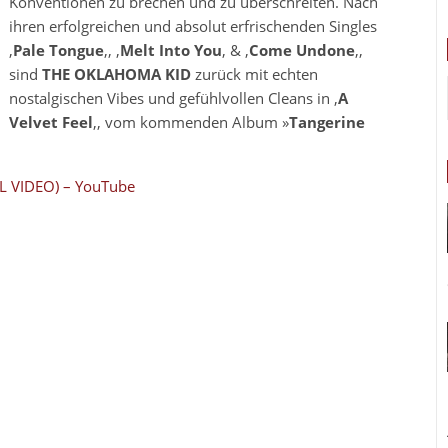
Konventionen zu brechen und zu überschreiten. Nach
ihren erfolgreichen und absolut erfrischenden Singles
‚
Pale Tongue
‚, ‚
Melt Into You
‚ & ‚
Come Undone
‚,
sind
THE OKLAHOMA KID
zurück mit echten
nostalgischen Vibes und gefühlvollen Cleans in ‚
A
Velvet Feel
‚, vom kommenden Album »
Tangerine
L VIDEO) – YouTube