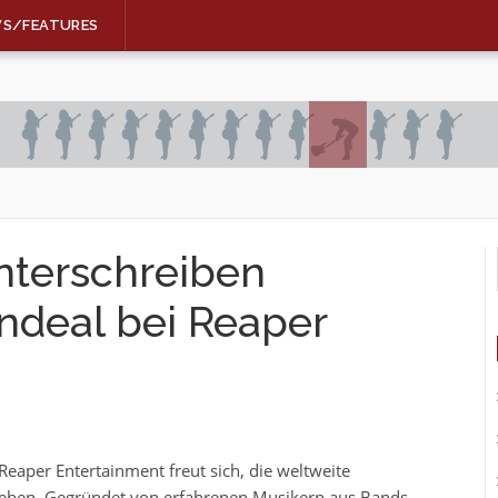
WS/FEATURES
terschreiben
ndeal bei Reaper
eaper Entertainment freut sich, die weltweite
eben. Gegründet von erfahrenen Musikern aus Bands