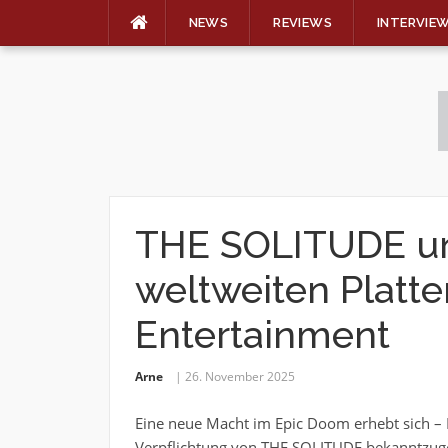
NEWS
REVIEWS
INTERVIE
Skip
to
content
THE SOLITUDE un
weltweiten Platte
Entertainment
Arne
26. November 2025
Eine neue Macht im Epic Doom erhebt sich – R
Verpflichtung von THE SOLITUDE bekanntzug