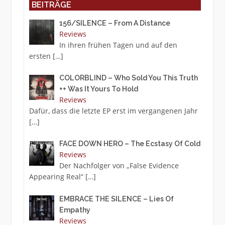
BEITRÄGE
156/SILENCE – From A Distance
Reviews
In ihren frühen Tagen und auf den
ersten
[…]
COLORBLIND – Who Sold You This Truth
++ Was It Yours To Hold
Reviews
Dafür, dass die letzte EP erst im vergangenen Jahr
[…]
FACE DOWN HERO – The Ecstasy Of Cold
Reviews
Der Nachfolger von „False Evidence
Appearing Real“
[…]
EMBRACE THE SILENCE – Lies Of
Empathy
Reviews