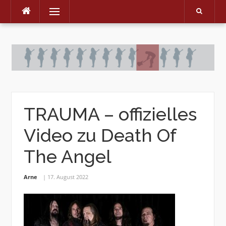
Menu
Skip
to
content
TRAUMA – offizielles
Video zu Death Of
The Angel
Arne
17. August 2022