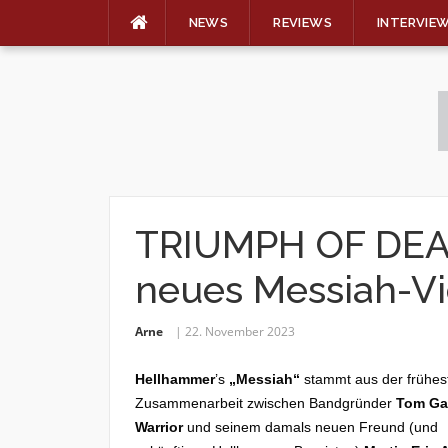
NEWS
REVIEWS
INTERVIE
Skip
to
content
TRIUMPH OF DEAT
neues Messiah-V
Arne
22. November 2023
Hellhammer
’s
„Messiah“
stammt aus der frühes
Zusammenarbeit zwischen Bandgründer
Tom Gab
Warrior
und seinem damals neuen Freund (und