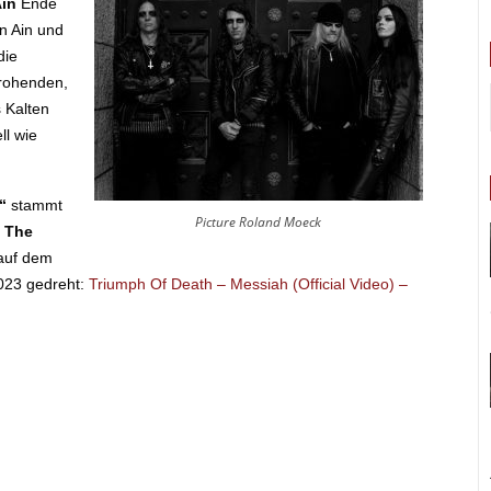
Ain
Ende
n Ain und
die
drohenden,
 Kalten
ll wie
“
stammt
Picture Roland Moeck
f The
 auf dem
2023 gedreht:
Triumph Of Death – Messiah (Official Video) –