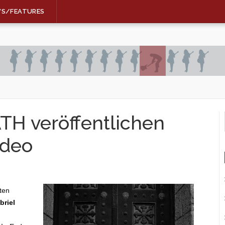
WS/FEATURES
H veröffentlichen
ideo
ten
riel