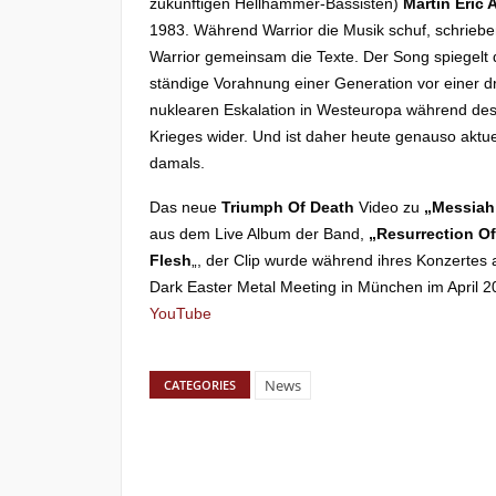
zukünftigen Hellhammer-Bassisten)
Martin Eric 
1983. Während Warrior die Musik schuf, schriebe
Warrior gemeinsam die Texte. Der Song spiegelt 
ständige Vorahnung einer Generation vor einer 
nuklearen Eskalation in Westeuropa während des
Krieges wider. Und ist daher heute genauso aktue
damals.
Das neue
Triumph Of Death
Video zu
„Messiah
aus dem Live Album der Band,
„Resurrection O
Flesh
„, der Clip wurde während ihres Konzertes
Dark Easter Metal Meeting in München im April 
YouTube
News
CATEGORIES