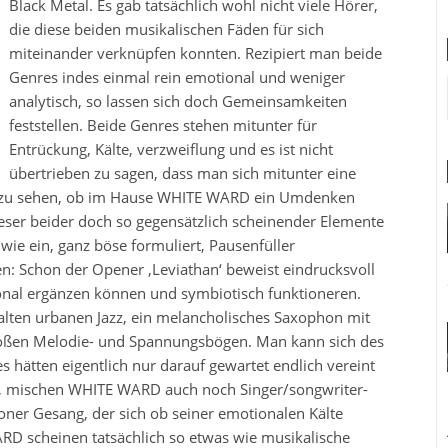
Black Metal. Es gab tatsächlich wohl nicht viele Hörer,
die diese beiden musikalischen Fäden für sich
miteinander verknüpfen konnten. Rezipiert man beide
Genres indes einmal rein emotional und weniger
analytisch, so lassen sich doch Gemeinsamkeiten
feststellen. Beide Genres stehen mitunter für
Entrückung, Kälte, verzweiflung und es ist nicht
übertrieben zu sagen, dass man sich mitunter eine
nd zu sehen, ob im Hause WHITE WARD ein Umdenken
ieser beider doch so gegensätzlich scheinender Elemente
 wie ein, ganz böse formuliert, Pausenfüller
 Schon der Opener ‚Leviathan‘ beweist eindrucksvoll
onal ergänzen können und symbiotisch funktioneren.
lten urbanen Jazz, ein melancholisches Saxophon mit
großen Melodie- und Spannungsbögen. Man kann sich des
 hätten eigentlich nur darauf gewartet endlich vereint
e, mischen WHITE WARD auch noch Singer/songwriter-
oner Gesang, der sich ob seiner emotionalen Kälte
WARD scheinen tatsächlich so etwas wie musikalische