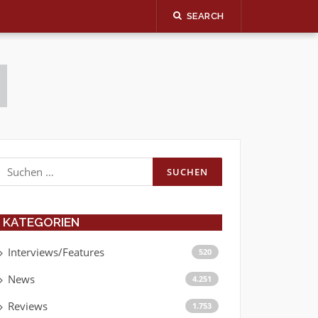
SEARCH
Suchen
nach:
KATEGORIEN
Interviews/Features
520
News
4.251
Reviews
1.753