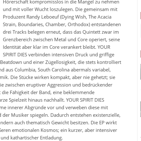
Hörerschaft kompromisslos in die Mangel zu nehmen
und mit voller Wucht loszulegen. Die gemeinsam mit
Produzent Randy Leboeuf (Dying Wish, The Acacia
Strain, Boundaries, Chamber, Orthodox) entstandenen
drei Tracks belegen erneut, dass das Quintett zwar im
Grenzbereich zwischen Metal und Core operiert, seine
Identität aber klar im Core verankert bleibt. YOUR
SPIRIT DIES verbinden intensiven Druck und griffige
tdown und einer Zügellosigkeit, die stets kontrolliert
Band aus Columbia, South Carolina abermals variabel,
ik. Die Stücke wirken kompakt, aber nie gehetzt; sie
 die zwischen eruptiver Aggression und bedrückender
t die Fähigkeit der Band, eine beklemmende
rze Spielzeit hinaus nachhallt. YOUR SPIRIT DIES
e innerer Abgründe vor und verweben diese mit
d der Musiker spiegeln. Dadurch entstehen existenzielle,
sondern auch thematisch Gewicht besitzen. Die EP wirkt
ßeren emotionalen Kosmos; ein kurzer, aber intensiver
l und kathartischer Entladung.