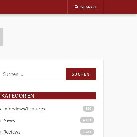
SEARCH
Suchen
nach:
KATEGORIEN
Interviews/Features
520
News
4.251
Reviews
1.753