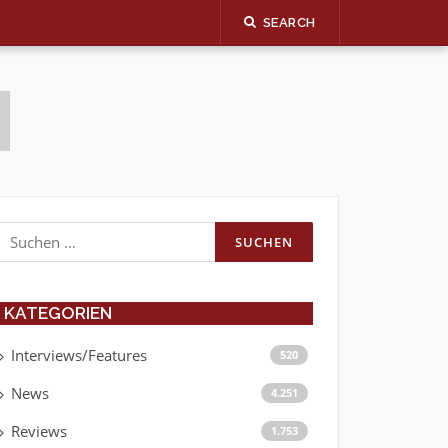
SEARCH
Suchen
nach:
KATEGORIEN
Interviews/Features
520
News
4.251
Reviews
1.753