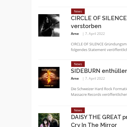
News
CIRCLE OF SILENCE 
verstorben
Arne
7. April 2022
CIRCLE OF SILENCE Gründungsmitg
folgendes Statement veröffentlic
News
SIDEBURN enthülle
Arne
7. April 2022
Die Schweizer Hard Rock Formati
Massacre Records veröffentlichen
News
DAISY THE GREAT pr
Cry In The Mirror