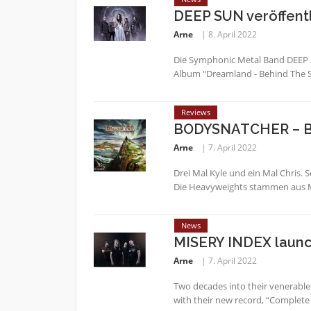
DEEP SUN veröffent
Arne
8. April 2022
Die Symphonic Metal Band DEEP 
Album "Dreamland - Behind The Sh
Reviews
BODYSNATCHER – B
Arne
7. April 2022
Drei Mal Kyle und ein Mal Chris.
Die Heavyweights stammen aus Me
News
MISERY INDEX launch
Arne
7. April 2022
Two decades into their venerable
with their new record, “Complete C