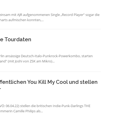
einsam mit AJR aufgenommenen Single „Record Player“ sogar die
harts aufmischen konnten,...
ue Tourdaten
lin ansässige Deutsch-Italo-Punkrock-Powerkombo, starten
nd" (mit Joshi von ZSK am Mikro)...
ntlichen You Kill My Cool und stellen
r
(VÖ: 06.04.22) stellen die britischen Indie-Punk-Darlings THE
merin Camille Philips als...