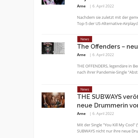
Arne
6. April 2022
Nachdem sie zuletzt mit der gem
Top-5 der US-Alternative-Airplayc
News
The Offenders – ne
Arne
6. April 2022
THE OFFENDERS, legendäre in Ber
nach ihrer Pandemie-Single "Absta
News
THE SUBWAYS veröffe
neue Drummerin vo
Arne
6. April 2022
Mit der Single "You Kill My Cool" 
SUBWAYS nicht nur ihre neue Drum