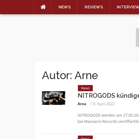
NEWS
REVIEWS
INTERVIE
Skip
to
content
Autor:
Arne
News
NITROGODS kündige
Arne
8. April 2022
NITROGODS werden am 27.05.2022 
bei Massacre Records veröffentlic
News