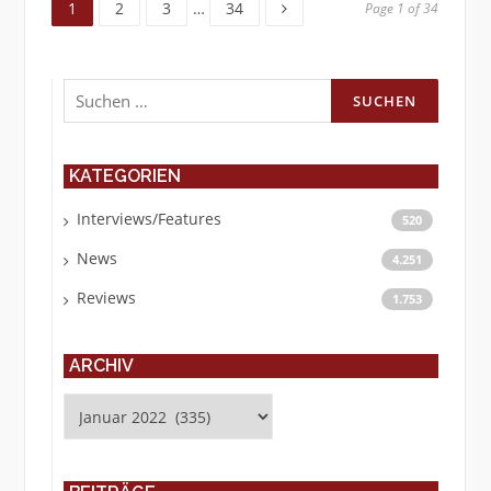
1
2
3
…
34
Page 1 of 34
Suchen
nach:
KATEGORIEN
Interviews/Features
520
News
4.251
Reviews
1.753
ARCHIV
Archiv