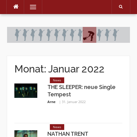
Menu
Skip
to
content
Monat:
Januar 2022
News
THE SLEEPER: neue Single
Tempest
Arne
31. Januar 2022
News
NATHAN TRENT