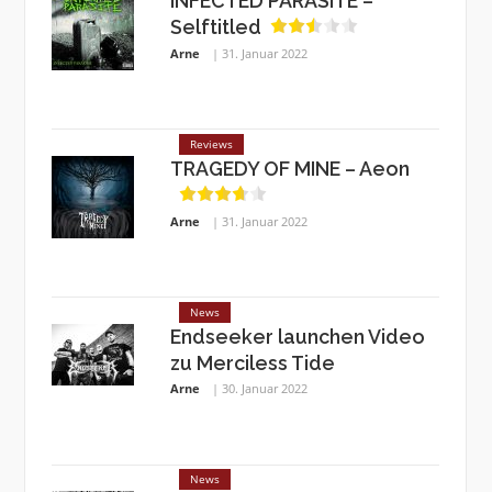
INFECTED PARASITE –
Selftitled
Arne
31. Januar 2022
Reviews
TRAGEDY OF MINE – Aeon
Arne
31. Januar 2022
News
Endseeker launchen Video
zu Merciless Tide
Arne
30. Januar 2022
News