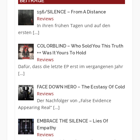
BEITRÄGE
156/SILENCE – From A Distance
Reviews
In ihren frühen Tagen und auf den
ersten
[…]
COLORBLIND – Who Sold You This Truth
++ Was It Yours To Hold
Reviews
Dafür, dass die letzte EP erst im vergangenen Jahr
[…]
FACE DOWN HERO – The Ecstasy Of Cold
Reviews
Der Nachfolger von „False Evidence
Appearing Real“
[…]
EMBRACE THE SILENCE – Lies Of
Empathy
Reviews