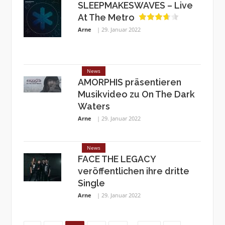
SLEEPMAKESWAVES – Live
At The Metro
Arne
29. Januar 2022
News
AMORPHIS präsentieren
Musikvideo zu On The Dark
Waters
Arne
29. Januar 2022
News
FACE THE LEGACY
veröffentlichen ihre dritte
Single
Arne
29. Januar 2022
Page
Page
Page
Page
Page