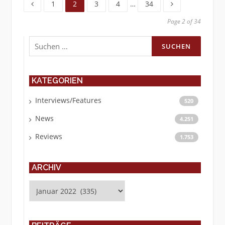
1
2
3
4
…
34
Page 2 of 34
Suchen
nach:
KATEGORIEN
Interviews/Features
520
News
4.251
Reviews
1.753
ARCHIV
Archiv