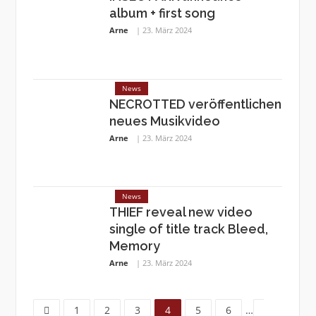
album + first song
Arne
23. März 2024
News
NECROTTED veröffentlichen
neues Musikvideo
Arne
23. März 2024
News
THIEF reveal new video
single of title track Bleed,
Memory
Arne
23. März 2024
Page
Page
Page
Page
Page
Page
Page
1
2
3
4
5
6
…