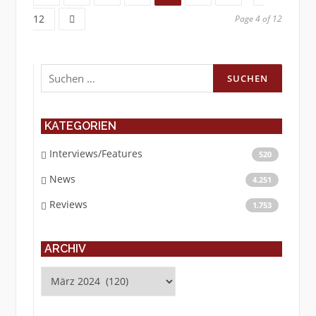
12
Page 4 of 12
Suchen
nach:
KATEGORIEN
Interviews/Features
520
News
4.251
Reviews
1.753
ARCHIV
Archiv