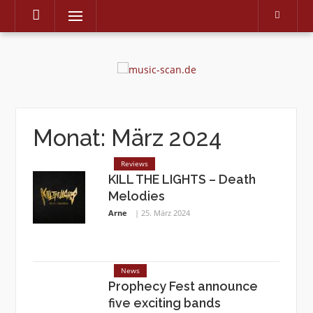
Menu
Skip
to
content
Monat:
März 2024
Reviews
KILL THE LIGHTS – Death
Melodies
Arne
25. März 2024
News
Prophecy Fest announce
five exciting bands