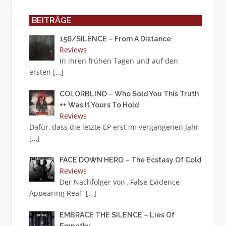
BEITRÄGE
156/SILENCE – From A Distance
Reviews
In ihren frühen Tagen und auf den
ersten
[…]
COLORBLIND – Who Sold You This Truth
++ Was It Yours To Hold
Reviews
Dafür, dass die letzte EP erst im vergangenen Jahr
[…]
FACE DOWN HERO – The Ecstasy Of Cold
Reviews
Der Nachfolger von „False Evidence
Appearing Real“
[…]
EMBRACE THE SILENCE – Lies Of
Empathy