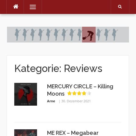
Menu
Skip
to
content
Kategorie:
Reviews
MERCURY CIRCLE – Killing
Moons
Arne
30. Dezember 2021
ME REX – Megabear