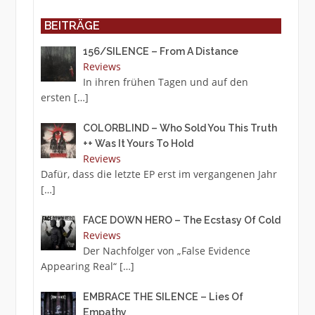
BEITRÄGE
156/SILENCE – From A Distance
Reviews
In ihren frühen Tagen und auf den
ersten
[…]
COLORBLIND – Who Sold You This Truth
++ Was It Yours To Hold
Reviews
Dafür, dass die letzte EP erst im vergangenen Jahr
[…]
FACE DOWN HERO – The Ecstasy Of Cold
Reviews
Der Nachfolger von „False Evidence
Appearing Real“
[…]
EMBRACE THE SILENCE – Lies Of
Empathy