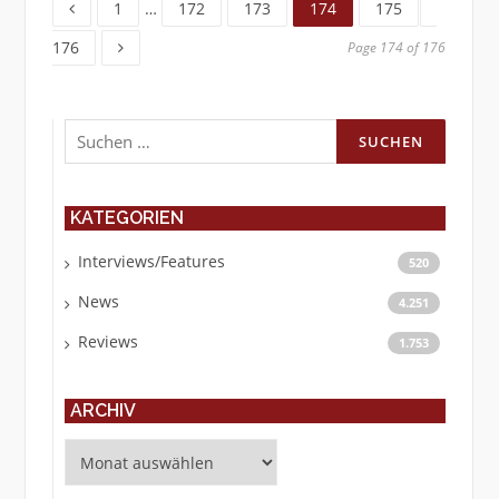
1
…
172
173
174
175
176
Page 174 of 176
Suchen
nach:
KATEGORIEN
Interviews/Features
520
News
4.251
Reviews
1.753
ARCHIV
Archiv