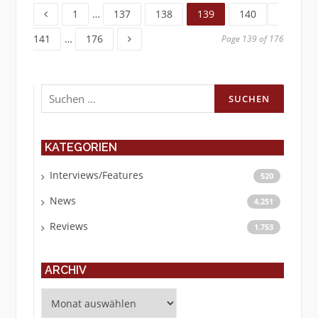
Page
Page
Page
Page
Page
Page
1
…
137
138
139
140
Page
141
…
176
Page 139 of 176
Suchen
nach:
KATEGORIEN
Interviews/Features
520
News
4.251
Reviews
1.753
ARCHIV
Archiv